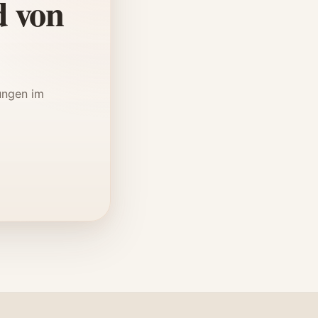
d von
ungen im