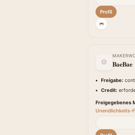
Profil
MAKERW
BaeBae
Freigabe:
cont
Credit:
erforde
Freigegebenes M
Unendlichkeits-F