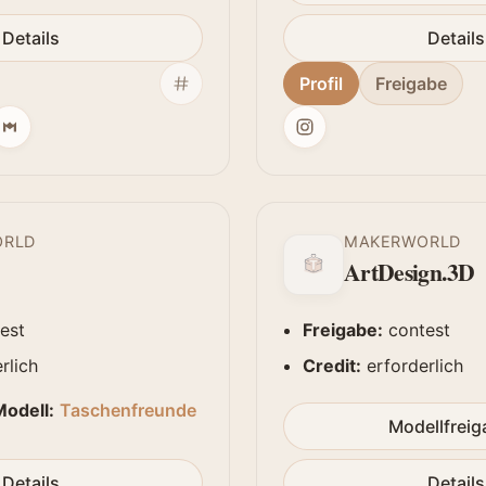
Details
Details
Profil
Freigabe
ORLD
MAKERWORLD
ArtDesign.3D
est
Freigabe:
contest
rlich
Credit:
erforderlich
odell:
Taschenfreunde
Modellfrei
Details
Details