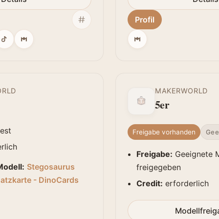
Profil
ORLD
MAKERWORLD
5er
est
Freigabe vorhanden
Gee
rlich
Freigabe:
Geeignete 
odell:
Stegosaurus
freigegeben
atzkarte - DinoCards
Credit:
erforderlich
Modellfrei