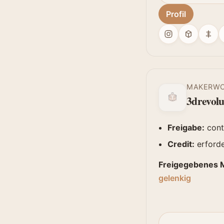
Profil
MAKERW
3drevolu
Freigabe:
cont
Credit:
erforde
Freigegebenes M
gelenkig