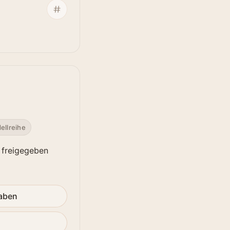
ellreihe
 freigegeben
gaben