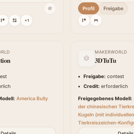
Profil
Freigabe
+1
ORLD
MAKERWORLD
tion
3DTuTu
est
Freigabe:
contest
rlich
Credit:
erforderlich
odell:
America Bully
Freigegebenes Modell:
der chinesischen Tierkr
Kugeln (mit individuelle
Tierkreiszeichen-Konfig
Details
Details