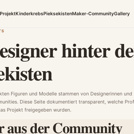
Projekt
Kinderkrebs
Pieksekisten
Maker-Community
Gallery
TS
esigner hinter d
ekisten
kten Figuren und Modelle stammen von Designerinnen und 
nities. Diese Seite dokumentiert transparent, welche Prof
das Projekt freigegeben wurden.
r aus der Community