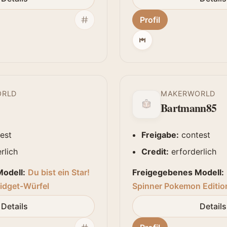
Profil
ORLD
MAKERWORLD
Bartmann85
est
Freigabe:
contest
rlich
Credit:
erforderlich
odell:
Du bist ein Star!
Freigegebenes Modell:
idget-Würfel
Spinner Pokemon Editio
Details
Details