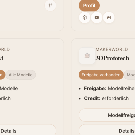
Profil
ORLD
MAKERWORLD
yi
3DPrototech
en
Freigabe vorhanden
Alle Modelle
Mod
 Modelle
Freigabe:
Modellreihe
rlich
Credit:
erforderlich
Modellfrei
Details
Details