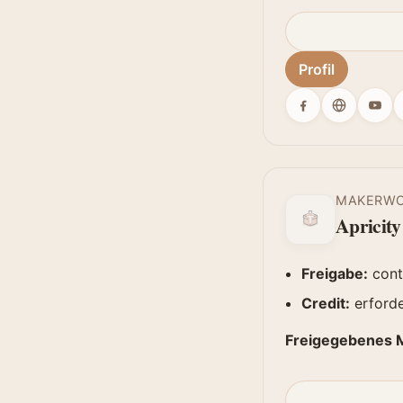
Profil
MAKERW
Apricity
Freigabe:
cont
Credit:
erforde
Freigegebenes M