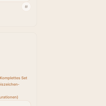
Komplettes Set
eiszeichen-
n
urationen)