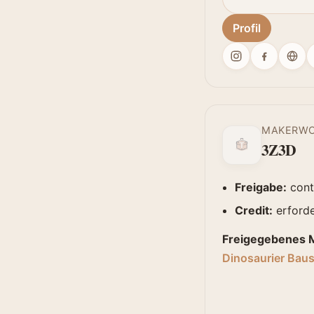
Profil
MAKERW
3Z3D
Freigabe:
cont
Credit:
erforde
Freigegebenes M
Dinosaurier Baus