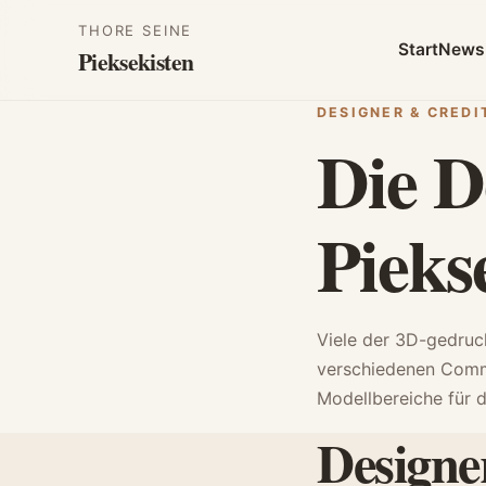
THORE SEINE
Start
News
Pieksekisten
DESIGNER & CREDI
Die D
Pieks
Viele der 3D-gedruc
verschiedenen Commu
Modellbereiche für 
Designe