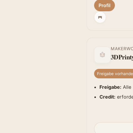
Profil
MAKERW
3DPrint
Freigabe vorhand
Freigabe:
Alle
Credit:
erforde