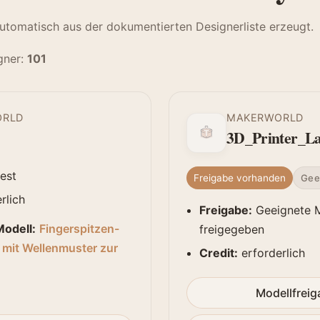
automatisch aus der dokumentierten Designerliste erzeugt.
gner:
101
ORLD
MAKERWORLD
3D_Printer_L
est
Freigabe vorhanden
Gee
rlich
Freigabe:
Geeignete 
odell:
Fingerspitzen-
freigegeben
 mit Wellenmuster zur
Credit:
erforderlich
Modellfrei