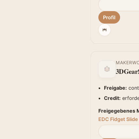
Profil
MAKERW
3DGearS
Freigabe:
cont
Credit:
erforde
Freigegebenes M
EDC Fidget Slid