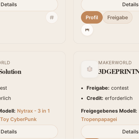
Details
Details
Profil
Freigabe
ORLD
MAKERWORLD
olution
3DGEPRINT
est
Freigabe:
contest
rlich
Credit:
erforderlich
odell:
Nytrax - 3 in 1
Freigegebenes Modell:
e Toy CyberPunk
Tropenpapagei
Details
Details